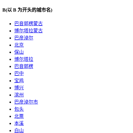
B
(以 B 为开头的城市名)
巴音郭楞蒙古
博尔塔拉蒙古
巴彦淖尔
北京
保山
博尔塔拉
巴音郭楞
巴中
宝鸡
博兴
滨州
巴彦淖尔市
包头
北票
本溪
白山