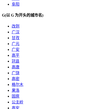
阜阳
G
(以 G 为开头的城市名)
改则
广汉
甘孜
广元
广安
高平
冠县
高唐
广饶
高密
格尔木
果洛
固原
公主岭
高安