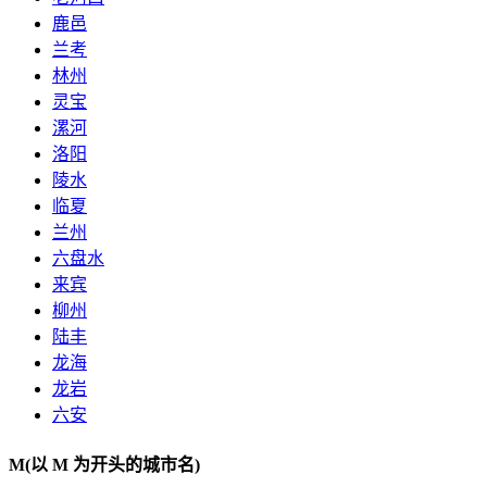
鹿邑
兰考
林州
灵宝
漯河
洛阳
陵水
临夏
兰州
六盘水
来宾
柳州
陆丰
龙海
龙岩
六安
M
(以 M 为开头的城市名)