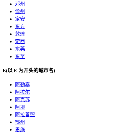
邓州
儋州
定安
东方
敦煌
定西
东莞
东至
E
(以 E 为开头的城市名)
阿勒泰
阿拉尔
阿克苏
阿坝
阿拉善盟
鄂州
恩施