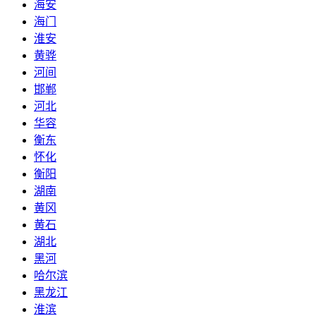
海安
海门
淮安
黄骅
河间
邯郸
河北
华容
衡东
怀化
衡阳
湖南
黄冈
黄石
湖北
黑河
哈尔滨
黑龙江
淮滨