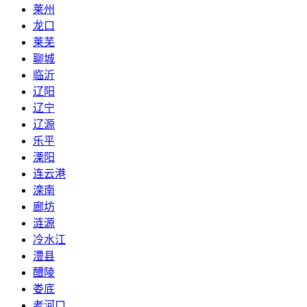
莱州
龙口
莱芜
聊城
临沂
辽阳
辽宁
辽源
乐平
溧阳
连云港
滦南
廊坊
涟源
冷水江
澧县
醴陵
娄底
老河口