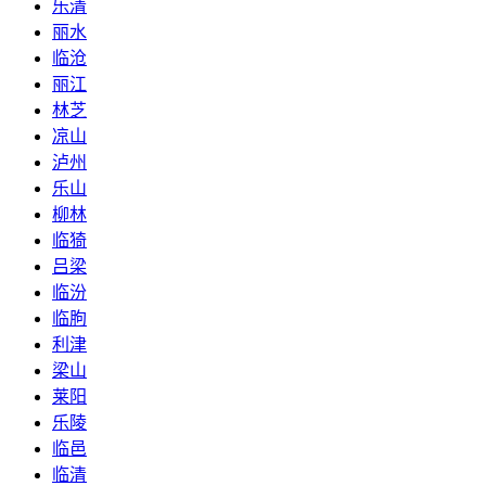
乐清
丽水
临沧
丽江
林芝
凉山
泸州
乐山
柳林
临猗
吕梁
临汾
临朐
利津
梁山
莱阳
乐陵
临邑
临清