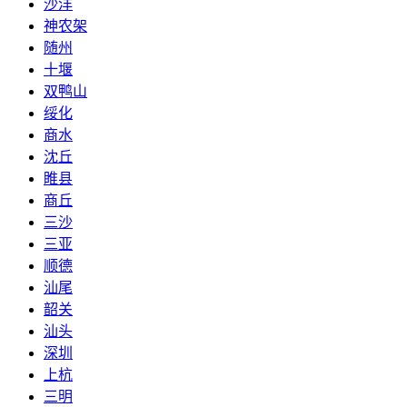
沙洋
神农架
随州
十堰
双鸭山
绥化
商水
沈丘
睢县
商丘
三沙
三亚
顺德
汕尾
韶关
汕头
深圳
上杭
三明