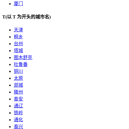
厦门
T
(以 T 为开头的城市名)
天津
桐乡
台州
塔城
图木舒克
吐鲁番
铜川
太原
郯城
滕州
泰安
通辽
铁岭
通化
泰兴